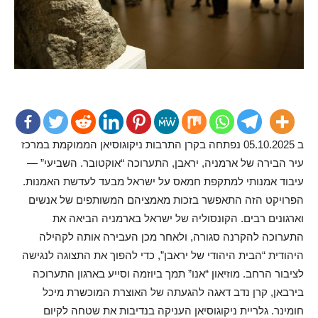
ב 05.10.2025 נפתחה בקרן התרבות ניקוגוסיאן הממוקמת במרכז
עיר הבירה של ארמניה, יראבן, התערוכה “אוקטובר. השביעי” —
עיבוד אמנותי למתקפת חמאס על ישראל מבעד לעדשת האמנות.
הפרויקט הזה התאפשר בזכות מאמציהם המשותפים של אנשים
וארגונים רבים. הקונסוליה של ישראל בארמניה הביאה את
התערוכה להקרנה סגורה, ולאחר מכן העבירה אותה לקהילה
היהודית “הבית היהודי של יראבן”, כדי להפוך את התצוגה לנגישה
לציבור הרחב. מוזיאון “אנו” תמך ביוזמה וסייע בארגון התערוכה
בירבאן, קרן נדב דאגה להגעתה של האוצרת המוכשרת מיכל
חומינר. גלריית ניקוגוסיאן העניקה בנדיבות את שטחה לקיום