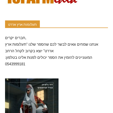
תעלומות ארץ אררט
חברים יקרים,
אנחנו שמחים וגאים לבשר לכם שהספר שלנו "תעלומות ארץ
אררט" יוצא בקרוב לקהל הרחב
המעוניינים להזמין את הספר יכולים לפנות אלינו בטלפון:
0543999181