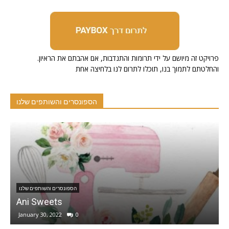
.פרויקט זה מיושם על ידי תרומות והתנדבות, אם אהבתם את הראיון
והחלטתם לתמוך בנו, תוכלו לתרום לנו בלחיצה אחת
הספונסרים והשותפים שלנו
ם והשותפים שלנו
הספונסרים והשותפ
נוך בישראל
Sweets
 30, 2022
0
December 1, 2