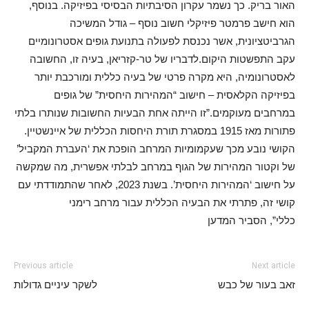
האור בריק. כך נשמר עקרון הסיבתיות הבסיסי בפיזיקה. בנוסף,
הוא חישב פרמטר פיזיקלי חשוב נוסף – גודל המשיכה
הגרביטציונית, אשר נכנסת לפעולה בתנועת גופים אסטרונומיים
עקב התפשטות היקום.לדבריו של טר-קזריאן, בעיה זו, החשובה
לאסטרונומיה, היא מקרה פרטי של בעיה כללית ומורכבת יותר
בפיזיקה הקלאסית – חישוב “המהירות היחסית” של גופים
במרחבים מעוקמים.”זו הייתה אחת הבעיות החשובות שנותרו בלתי
פתורות מאז 1915 במסגרת תורת היחסות הכללית של איינשטיין.
הקושי נובע מכך שעקמומיות המרחב הופכת את ‘העברת המקביל’
של וקטור המהירות של הגוף במרחב לבלתי אפשרית, מה שמקשה
על חישוב ‘המהירות היחסית’. בשנת 2023, לאחר שהתמודדתי עם
קושי זה, פתרתי את הבעיה הכללית עבור מרחב רימני
כללי”, הסביר המדען
Previous article
Next article
זאב בעור של כבש
לשקר עיניים גדולות