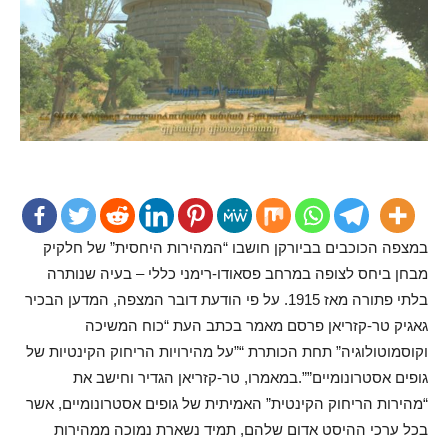
במצפה הכוכבים בביורקן חושבו “המהירות היחסית” של חלקיק
מבחן ביחס לצופה במרחב פסאודו-רימני כללי – בעיה שנותרה
בלתי פתורה מאז 1915. על פי הודעת דובר המצפה, המדען הבכיר
גאגיק טר-קזריאן פרסם מאמר בכתב העת “כוח המשיכה
וקוסמוטולוגיה” תחת הכותרת “”על מהירויות הריחוק הקינטיות של
גופים אסטרונומיים””.במאמרו, טר-קזריאן הגדיר וחישב את
“מהירות הריחוק הקינטית” האמיתית של גופים אסטרונומיים, אשר
בכל ערכי ההיסט אדום שלהם, תמיד נשארת נמוכה ממהירות