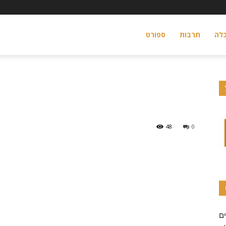
לה
תרבות
ספורט
il
48
0