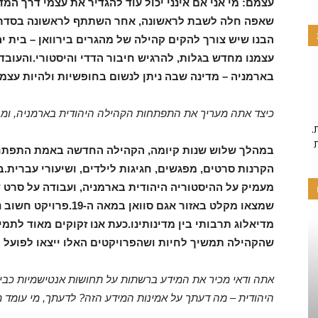
עצמם: מי אני אם אינני יכול עוד להגדיר את עצמי דרך המדי
שאפה חלה לשבת לראשונה, אחר השתתף לראשונה בסדר פס
הבנו שיש צורך להקים קהילה של מהגרים בירוואן – בית י
עצמנו מחדש בגלות, להרגיש חיבור הדדי והיסטורי.והעוב
בארמניה – מדינה שבה ניתן לנשום בחופשיות ולהיות עצ
כיצד אתה מעריך את התפתחות הקהילה היהודית בארמניה, ומה
.פרויקט זה מיושם על ידי תרומות והתנדבות, אם אהבתם את
במהלך שלוש שנות קיומה, הקהילה החדשה באמת התפתחה. 
הקרנות סרטים, מפגשים, חגיגות לילדים, ושיעורי עברית.ב
מעמיק על ההיסטוריה היהודית בארמניה, ועבודה על סרט דו
שמצאו מקלט באזור אגם סוו
מדיאלוג תרבותי בין מדינותינו.כעת אנו זקוקים מאוד לתמי
שהקהילה תמשיך לחיות ושהפרויקטים האלו ייצאו לפועל
אתה ודאי מכיר את המידע ברשתות על תחושות אנטישמיות כבי
היהודית – מה דעתך על אמינות המידע הזה? לדעתך, מי עומד מא