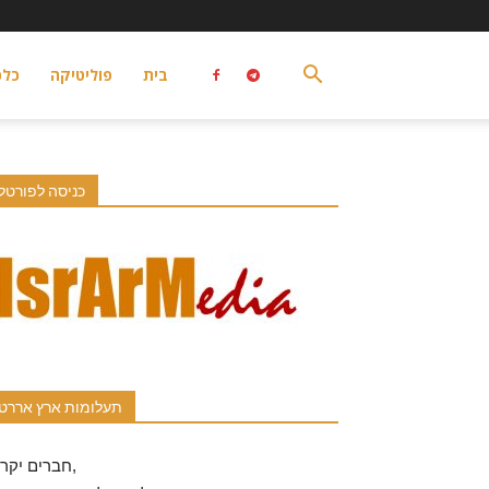
בית
פוליטיקה
כלכ
כניסה לפורטל
תעלומות ארץ אררט
חברים יקרים,