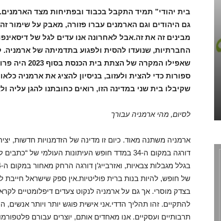
גם היהודים וגם הארמנים עברו פזורה, מאבק על שימור זהו
מבינים זה את זה.אבל לאחרונה אנו עדים לגל של דיסאינפו
החברתיות, שנועדו להסית ולפגוע בתדמיתה של ארמניה. ק
שאפילו המקרה של
הספונסרים והשותפים שלנו
ספורות כדי להצית ולעזוב, בניסיון להציג את ארמניה כלאו
נויאן טפאן – המרכז הארמני לתרבות
שקיבלו בית שני במדינה הזו, רואים כחובתנו להגן עליה 
וחינוך בישראל
December 1, 2020
0
לסיום, מהי ארמניה עבורך
של חופש, להיות בנות ברית פוליטיות.אין ספק שישראל חייבת 
בצדק מוסרי. אך גם על ארמניה לנקוט צעדים דיפלומטיים לקראת
להתקיים. זהו תהליך הדדי.אני אישית פוגש יותר ויותר אנשים, 
תרבותיים ועסקיים. אנו מאחדים אותם, יוצרים עבורם פלטפורמות