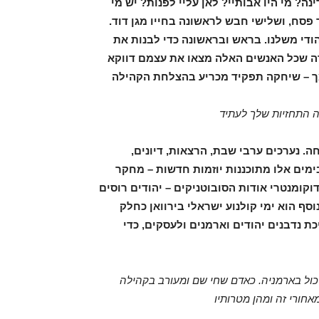
נה? מי היו אבותיי? לאן עליי לפנות? יש מי
ח, ושלישי חבש לראשונה בחייו מגן דוד.
הודי משלנו. בראש ובראשונה כדי לבנות את
דה שכל האנשים האלה מצאו את עצמם דווקא
מך – שיחקה תפקיד מכריע בהצלחת הקהילה
 התחזיות שלך לעתיד
נערכים ערבי שבת, הרצאות, דיונים,
ימים אלו מתוכננות יוזמות חדשות – מחקר
קומנטרי אודות הסובוטניקים – יהודים רוסים
אן במאה ה-19.פרויקט חשוב נוסף הוא ימי קולנוע ישראלי בירוואן כחלק
כת נדבנים יהודים וארמנים ולעסקים, כדי
כול בארמניה. כאדם שחי שם ומעורב בקהילה
חורי זה ומהן מטרותיו