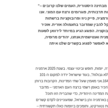
“בית יהודי” תמיד התקבל בכבוד ובפתיחות מצד הארמנים. מבחינה היסטורית, העמים שלנו קרובים –
ת תרבותית, פוגרומים ורצח עם המוני. אנו
רמציה, פייק ניוז ופרובוקציות ברשתות
ל להבין שמדובר בתעמולה אזרית. אזכיר
 הצתת בית הכנסת בסוף 2023 היה פרובוקציה. הפוגע הגיע במיוחד לירוואן לשעות
מנית ואנטישמית.אנחנו, יהודים מרוסיה,
ולא לאפשר לפגוע בקשרים שלנו איתה
ארמניה משתנה מאוד. כיום זו מדינה של הזדמנויות חדשות, יצירה, יזמות, חופש וביטוי עצמי. בשנת 2025 ארמניה
דורגה במקום ה-34 במדד חופש העיתונות העולמי של “כתבים ללא גבולות”, בעוד שישראל ירדה למקום ה-101
בגלל מגבלות צבאיות, ואזרבייג’ן דורגה הרחק מאחור במקום ה-164.אני מאמין שעל שתי המדינות, הקרובות ברוחן
להכיר באופן רשמי ברצח העם הארמני – מדובר
 המדינה היהודית, כדי שהברית הזו תוכל
הן בארמניה והן בישראל, שמעוניינים לקדם קשרים
 נטוורקינג, ותומכים ביוזמות כאלו תקשורתית –