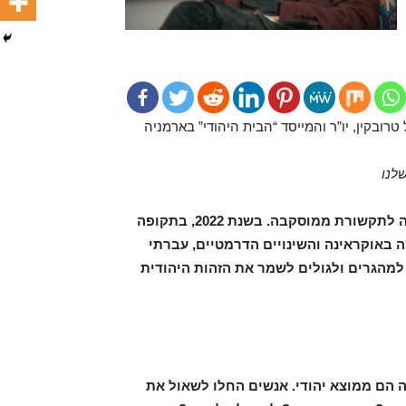
טרובקין, יו”ר והמייסד “הבית היהודי” בארמניה
לנו
שמי נתניאל טרובקין. אני עיתונאי יהודי, אקטיביסט ומומחה לתקשורת ממוסקבה. בשנת 2022, בתקופה
באוקראינה והשינויים הדרמטיים, עברתי
 למהגרים ולגולים לשמר את הזהות היהודית
מרוסיה הם ממוצא יהודי. אנשים החלו לשאול את