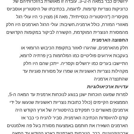
ירושלים כבר במאה ה-2–3. עובדה זו מאושרת בהזכרותיהם של
כרוניקות נוצריות קדומות. לדוגמה, בכתיבתו של היסטוריון אוסביוס
מקיסריה (“היסטוריה כנסייתית”, מאה 4) מצוין כי היו עולי רגל
מאזורי המזרח, כולל ארמניה.חשיבות: עולי הרגל הארמנים היו חלק
מהמסורת הנוצרית המוקדמת, הקשורה לביקור במקומות הקדושים
התפוצה הארמנית
חלק מהארמנים, שהיגרו לאזור בתקופת הכיבוש הרומאי או
בעקבות אירועים פוליטיים כמו המלחמות בין פרתיה לרומא,
התיישבו בערים כמו ירושלים וקסריה. ייתכן שהם היו חלק
מקהילות נוצריות ראשוניות או שמרו על מסורות פגניות עד
שהתנצרה ארמניה
עדויות ארכיאולוגיות
למרות שמעט הוכחות ישנן בנוגע לנוכחות ארמנית עד המאה ה-5,
הממצאים הקיימים (כולל כתובות נוצריות ראשוניות שנעשו על ידי
ארמנים) מאשרים כי תפקידם בהיסטוריה של ארץ הקודש היה
קודם להיווסדות הכתיבה הארמנית. סביר להניח כי כבר אז
הארמנים השאירו את חותמם באמצעות מסורת בעל פה ואלמנטים
ארכיטקטוניים. בכך, הנוכחות הארמנית בארץ הקודש עד המאה