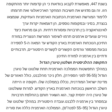
בשנת 447, מאפשרת לקבוע בוודאות כי הן קדומות יותר מהתקופה
הזו. זה גם מדגיש את חשיבות המחקר הארכיאולוגי ואת תרומתו
ללימוד המורשת הארמנית.הכתובות הארמניות העתיקות, שנמצאו
בנצרת, בסיני ובמקומות נוספים, הן דוגמאות יקרות ערך
לאינטראקציה בין תרבויות ומסורות דתיות. הן גם מראות כיצד
נזירים וצועדים ארמנים תרמו לשימור המורשת הנוצרית במזרח
התיכון.הנוכחות הארמנית בארץ הקודש עד המאה ה-5 לספירה
נובעת ממספר גורמים הקשורים לקשרים היסטוריים, תרבותיים
ודתיים בין ארמניה למזרח התיכון
התקופה ההלניסטית ושלטון טיגרן הגדול
במהלך התפשטות הממלכה הארמנית תחת שלטונו של טיגרן
הגדול (95-55 לפני הספירה), חלק ניכר מהלבנט, כולל האזורים של
מדינת ישראל המודרנית, נכללו בממלכה שלו. תקופה זו הייתה
השלב הראשון בנוכחות הארמנית בארץ הקודש. למרות ששלטונו
של טיגרן היה יחסית קצר, הוא השאיר חותם בהחלפת תרבויות
ובמסחר בין ארמניה ללבנט.עובדה היסטורית: במהלך שלטונו של
טיגרן הגדול (95–55 לפנה”ס), הממלכה הארמנית כללה את סוריה