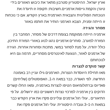
וארץ ישראל. ההיסטוריון סטרבון מתאר את כיבוש האזורים בידי
טיגרן והקמת גייסות ארמניים.חשיבות: תקופה זו תיעדה את
הנוכחות הפוליטית והצבאית הארמנית בארץ הקודש. אם כי נוכחות
זו הייתה זמנית, הצבא הארמני הותיר את חותמו באזור
מסחר והגירה
ארמניה הייתה ממוקמת בצומת דרכים של מסחר, המחבר בין
המזרח למערב. סוחרים ארמניים נהגו לנוע באזורי המזרח התיכון,
כולל יהודה, על מנת לסחור במשי, מתכות וסחורות אחרות. הגירה
של ארמנים לאזור, הנוגעת לאינטרסים מסחריים, תרמה גם היא
לנוכחותם
קשר מוקדם לנצרות
מאז תחילת היווסדות הנצרות, הארמנים גילו עניין רב באמונה
החדשה. לפי האגדה, כבר במאה ה-1, האפוסטולים (שליחים)
פאדיוס וברתולומיאוס הטיפו לנצרות בארמניה, ומאז החלו קשרים
הדוקים בין ארמניה למרכזי נצרות ראשוניים כמו ירושלים. על פי
התיאורים , עולי רגל ארמנים וצליינים פקדו את ארץ הקודש כבר
במאות ה-1–3.עובדה היסטורית: עולי רגל ארמנים פקדו את