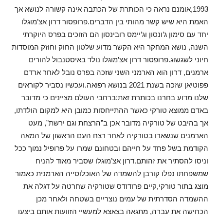
1993,אומנם נראה כי הכותרת של הכתבה אינה קשורה לנושא אך
האמת היא שיש קשר מהותי בין הדברים.פרופסור דרון אצ’מוגלו
יחד עם סימון ג’ונסון וג’יימס רובינסון הם הזוכים בפרס היוקרתי
השנה, נושא המחקר היא הקשר מדוע שלטון החוק וחוזק המוסדות
חיוני לשגשוג.פרופסור דרון אצ’מוגלו נולד באיסטנבול להורים
ארמנים, דרון הוא הארמני השני שזכה בפרס נובל לאחר ארדם
פפוטיאן שזכה בשנת 2021 בנושא רפואה.ועכשיו נסביר לקוראים
שלנו מדוע בחרנו בכותרת זאת:ברחבי העולם מציינים כי מדובר
באדם ממוצא טורקי כאשר ההתייחסות כמובן היא למקום הולדתו,
אך בהיבט של טורקיה מדובר אכן ב”הרצחת וגם ירשת”, מעט
הארמנים שנשארו בטורקיה לאחר רצח העם הראשון של המאה
הקודמת בשל פחד על חייהם ובטחונם שמרו על פרופיל נמוך ככל
וניסו להסתיר את זהותם.דרון אצ’מוגלו שסביר מאוד להניח
שמשפחתו נפלו קורבן להשמדה של האוכלוסייה הארמנית כאמור
מוצג בתור טורקי,קיים פרודודס שטורקיה שחרטה על דגלה את
ההשמדה הסדרתית של עמים נוצריים בשטחה ולאחר מכן
הכחישה את עברה, מתגאה בצאצא למעשיי הזוועות אותם ביצעו