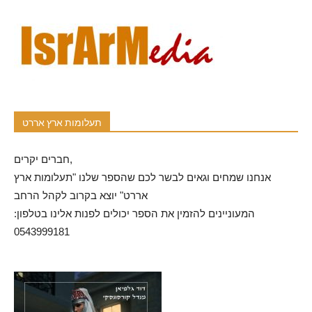
תעלומות ארץ אררט
חברים יקרים,
אנחנו שמחים וגאים לבשר לכם שהספר שלנו "תעלומות ארץ
אררט" יוצא בקרוב לקהל הרחב
המעוניינים להזמין את הספר יכולים לפנות אלינו בטלפון:
0543999181