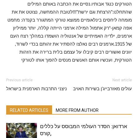
הטורקים כנגד אבותיו.נסיים את הכתבה באותם המילים
שהתחלנו:”הרצחת וגם ירשת”!!!לטובת ההמחשה, נצוטט את את
מומחה ליחסים בינלאומיים ממוצא טורקי המתגורר בקנדה: מחמט
אפה קמאן-“רק אתמול המילה ארמני הייתה קללה, יותר ממיליון
ארמנים, ילדיה האמיתיים של אנטוליה הושמדו במהלך רצח העם
של 1915.ארמנים רבים נאלצו להסתיר את זהותם בכדי לשרוד,
יוונים ואשורים רבים קיבלו על עצמם בלית ברירה את הזהות
הטורקית, ועכשיו אותם האנשים מנסים להפוך אותו לטורקי
Previous article
Next article
עולים מאזרבייג’ן בשירות האויב
ניצני התרבות הארמנית בישראל
RELATED ARTICLES
MORE FROM AUTHOR
ארדואן: הסדר העולמי המבוסס על כללים
,קורס