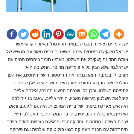
ישנה מדינה צעירה (נוצרה במאה הקודמת) באזור הקווקז אשר
ישראל משקיעה ביחסים עימה, משאבים רבים מאוד וגם הנשיא של
אותה המדינה (שקיבל את השלטון מאביו) תומך ביחסים חמים עם
ישראל.מי שלא הבין על איזו מדינה מדובר, התשובה היא:
אזרבייג’ן.בכתבה הזאת ננתח את ההיסטוריה של היחסים, את הפן
הכלכלי ואת הפן הבטחוני וכמובן האם תושבי אזרבייג’ן שותפים
לתפיסת השלטון.ובכן כפי שנכתב הנשיא הנוכחי, אילחם אלייב
קיבל את השלטון בירושה מאביו, היידר אלייב, שאגב בניגוד לבנו
היה איש מערכת ביטחון של ברית המועצות, היה גנרל ק.ג.ב וראש
הארגון באזרבייג’ן הסובייטית, הדבר המשותף בין האב לבן היא
שיטת השלטון הסמכותי והדיקטטורי והפגיעה בזכויות האדם.היידר
היה דמות עם הבנה מעמיקה בגאו פוליטיקה עולמית ועם פירוקה