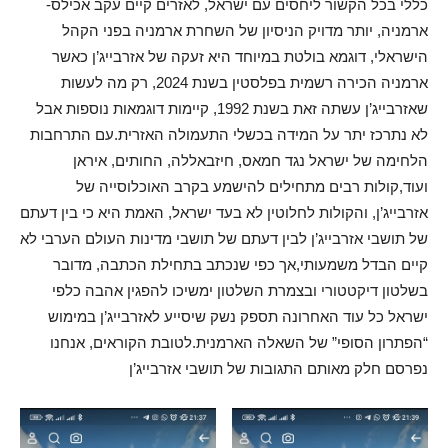
כללי בכל הקשור ליחסים עם ישראל, לאזרים קיים עקב אכילס-
ארמניה, יותר מדויק הניסיון של השחרת ארמניה בפני הקהל
הישראלי, דוגמא בולטת במיוחד היא זעקה של אזרבייג’ן כאשר
ארמניה הכירה רשמית בפלסטין בשנת 2024, רק מה לעשות
שאזרבייג’ן עשתה זאת בשנת 1992, קיימות דוגמאות נוספות אבל
לא נתרכז יתר על המידה בכשלי התעמולה האזרית.עם התרחבות
הלחימה של ישראל נגד חמאס, חיזבאללה, החותים, איראן
ועוד,קולות רבים מתחילים להישמע בקרב האוכלוסייה של
אזרבייג’ן, והקולות לחלוטין לא בעד ישראל, האמת היא כי בין דעתם
של תושבי אזרבייג’ן לבין דעתם של תושבי מדינות העולם הערבי לא
קיים הבדל משמעותי,אך כפי שנכתב בתחילת הכתבה, מדובר
בשלטון דיקטטורי ובצמרת השלטון ימשיכו להפגין אהבה כלפי
ישראל כל עוד האחרונה תספק נשק שיסייע לאזרבייג’ן במימוש
“הפתרון הסופי” של השאלה הארמנית.לטובת הקוראים, אנחנו
נפרסם חלק מאותם התגובות של תושבי אזרבייג’ן