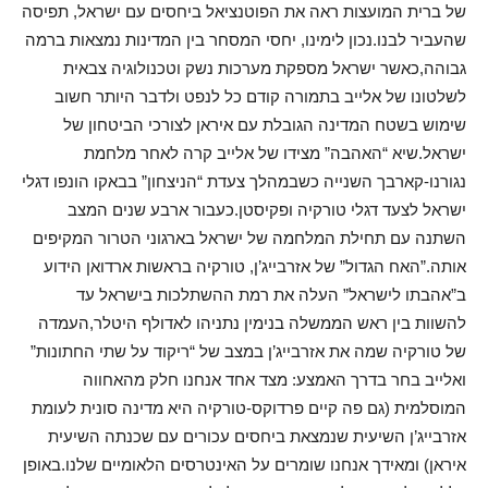
של ברית המועצות ראה את הפוטנציאל ביחסים עם ישראל, תפיסה
שהעביר לבנו.נכון לימינו, יחסי המסחר בין המדינות נמצאות ברמה
גבוהה,כאשר ישראל מספקת מערכות נשק וטכנולוגיה צבאית
לשלטונו של אלייב בתמורה קודם כל לנפט ולדבר היותר חשוב
שימוש בשטח המדינה הגובלת עם איראן לצורכי הביטחון של
ישראל.שיא “האהבה” מצידו של אלייב קרה לאחר מלחמת
נגורנו-קארבך השנייה כשבמהלך צעדת “הניצחון” בבאקו הונפו דגלי
ישראל לצעד דגלי טורקיה ופקיסטן.כעבור ארבע שנים המצב
השתנה עם תחילת המלחמה של ישראל בארגוני הטרור המקיפים
אותה.”האח הגדול” של אזרבייג’ן, טורקיה בראשות ארדואן הידוע
ב”אהבתו לישראל” העלה את רמת ההשתלכות בישראל עד
להשוות בין ראש הממשלה בנימין נתניהו לאדולף היטלר,העמדה
של טורקיה שמה את אזרבייג’ן במצב של “ריקוד על שתי החתונות”
ואלייב בחר בדרך האמצע: מצד אחד אנחנו חלק מהאחווה
המוסלמית (גם פה קיים פרדוקס-טורקיה היא מדינה סונית לעומת
אזרבייג’ן השיעית שנמצאת ביחסים עכורים עם שכנתה השיעית
איראן) ומאידך אנחנו שומרים על האינטרסים הלאומיים שלנו.באופן