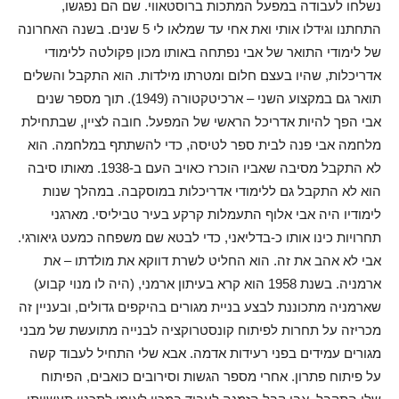
נשלחו לעבודה במפעל המתכות ברוסטאווי. שם הם נפגשו,
התחתנו וגידלו אותי ואת אחי עד שמלאו לי 5 שנים. בשנה האחרונה
של לימודי התואר של אבי נפתחה באותו מכון פקולטה ללימודי
אדריכלות, שהיו בעצם חלום ומטרתו מילדות. הוא התקבל והשלים
תואר גם במקצוע השני – ארכיטקטורה (1949). תוך מספר שנים
אבי הפך להיות אדריכל הראשי של המפעל. חובה לציין, שבתחילת
מלחמה אבי פנה לבית ספר לטיסה, כדי להשתתף במלחמה. הוא
לא התקבל מסיבה שאביו הוכרז כאויב העם ב-1938. מאותו סיבה
הוא לא התקבל גם ללימודי אדריכלות במוסקבה. במהלך שנות
לימודיו היה אבי אלוף התעמלות קרקע בעיר טביליסי. מארגני
תחרויות כינו אותו כ-בדליאני, כדי לבטא שם משפחה כמעט גיאורגי.
אבי לא אהב את זה. הוא החליט לשרת דווקא את מולדתו – את
ארמניה. בשנת 1958 הוא קרא בעיתון ארמני, (היה לו מנוי קבוע)
שארמניה מתכוננת לבצע בניית מגורים בהיקפים גדולים, ובעניין זה
מכריזה על תחרות לפיתוח קונסטרוקציה לבנייה מתועשת של מבני
מגורים עמידים בפני רעידות אדמה. אבא שלי התחיל לעבוד קשה
על פיתוח פתרון. אחרי מספר הגשות וסירובים כואבים, הפיתוח