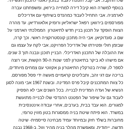
שלו התקבל. אבי קבל הזמנה לעבוד במכון לאומי לתכנון תעשייתי.
בנוסף למשרה הוא קיבל דירה למחייה בירואן, ומשפחתנו עברה
לארמניה. אבי התחיל לעבוד כמהנדס בשיתוף עם אדריכלים
מפורסמים בירוואן: רפאל ישראליאן ורזמיק אלאוורדיאן. עד מהרה
הצוות הופקד על תכנון בניין חדש לתיאטרון הממלכתי הארמני על
שם ג. סונדוקיאן. אבי היה מתכנן קונסטרוקציה ראשי. וכך קרה,
שבזמן חולי ופטירתו של אדריכל הפרויקט, אבי לקח על עצמו גם
את ההובלה של התכנון האדריכלי. הבניין תוכנן ונבנה תוך 3 שנים.
אם מישהו לא ביקר בתיאטרון לפני שנות ה-90 הקשות, אני רוצה
לספר לו, שהיה בטרקלין התיאטרון גן אקזוטי עם צמחים מיוחדים,
בריכה עם דגי זהב, ותבליטים קראמיים מעשה ידי פסל מפורסם.
כל צוות המתכננים קיבל פרס המדינה. ובשנת 1967 אבי מונה לסגן
הנשיא של ועדה המדינית לבנייה. בכל השנים אבי לא הפסיק
לעבוד גם על שיפור של הפטנט ההנדסי שלו לבנייה מתועשת
למגורים. הוא עבד בבית, בערבים, אחרי עבודה אינטנסיבית
במשרד. הוא פיתח שיטת בניה ממסגרות בטון מזוין טרומי,
מחוברות בשלד חזק ובמיוחד עמיד מבחינה סייסמית- שיטה
חדשה, ייחודית, ומאפשרת מהלך בניה מהיר וזול. ב-1968 נבנה