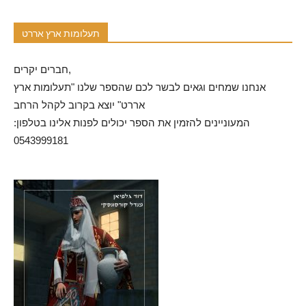
תעלומות ארץ אררט
חברים יקרים,
אנחנו שמחים וגאים לבשר לכם שהספר שלנו "תעלומות ארץ
אררט" יוצא בקרוב לקהל הרחב
המעוניינים להזמין את הספר יכולים לפנות אלינו בטלפון:
0543999181