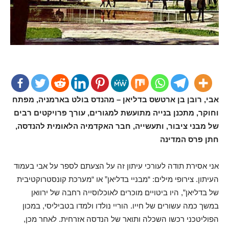
אבי, רובן בן ארטשס בדליאן – מהנדס בולט בארמניה, מפתח
וחוקר, מתכנן בנייה מתועשת למגורים, עורך פרויקטים רבים
של מבני ציבור, ותעשייה, חבר האקדמיה הלאומית להנדסה,
חתן פרס המדינה
אני אסירת תודה לעורכי עיתון זה על הצעתם לספר על אבי בעמוד
העיתון. צירופי מילים: “מבניי בדליאן” או “מערכת קונסטרוקטיבית
של בדליאן”, היו ביטויים מוכרים לאוכלוסייה רחבה של ירוואן
במשך כמה עשורים של חייו. הוריי נולדו ולמדו בטביליסי, במכון
הפוליטכני רכשו השכלה ותואר של הנדסה אזרחית. לאחר מכן,