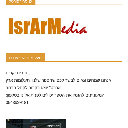
כניסה לפורטל
תעלומות ארץ אררט
חברים יקרים,
אנחנו שמחים וגאים לבשר לכם שהספר שלנו "תעלומות ארץ
אררט" יוצא בקרוב לקהל הרחב
המעוניינים להזמין את הספר יכולים לפנות אלינו בטלפון:
0543999181