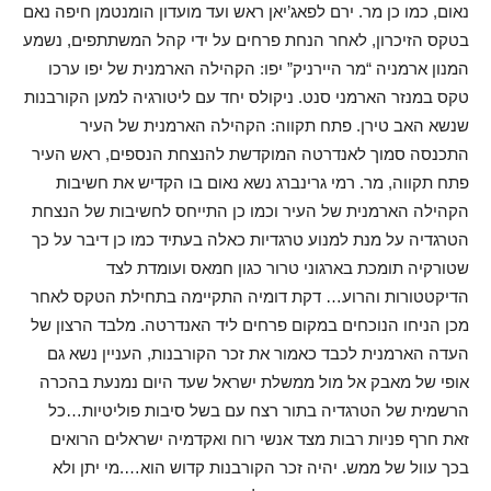
נאום, כמו כן מר. ירם לפאג’יאן ראש ועד מועדון הומנטמן חיפה נאם
בטקס הזיכרון, לאחר הנחת פרחים על ידי קהל המשתתפים, נשמע
המנון ארמניה “מר היירניק” יפו: הקהילה הארמנית של יפו ערכו
טקס במנזר הארמני סנט. ניקולס יחד עם ליטורגיה למען הקורבנות
שנשא האב טירן. פתח תקווה: הקהילה הארמנית של העיר
התכנסה סמוך לאנדרטה המוקדשת להנצחת הנספים, ראש העיר
פתח תקווה, מר. רמי גרינברג נשא נאום בו הקדיש את חשיבות
הקהילה הארמנית של העיר וכמו כן התייחס לחשיבות של הנצחת
הטרגדיה על מנת למנוע טרגדיות כאלה בעתיד כמו כן דיבר על כך
שטורקיה תומכת בארגוני טרור כגון חמאס ועומדת לצד
הדיקטטורות והרוע… דקת דומיה התקיימה בתחילת הטקס לאחר
מכן הניחו הנוכחים במקום פרחים ליד האנדרטה. מלבד הרצון של
העדה הארמנית לכבד כאמור את זכר הקורבנות, העניין נשא גם
אופי של מאבק אל מול ממשלת ישראל שעד היום נמנעת בהכרה
הרשמית של הטרגדיה בתור רצח עם בשל סיבות פוליטיות…כל
זאת חרף פניות רבות מצד אנשי רוח ואקדמיה ישראלים הרואים
בכך עוול של ממש. יהיה זכר הקורבנות קדוש הוא….מי יתן ולא