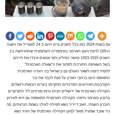
גם בשנת 2024 כמו בכל השנים ציינו היום ב-24 לאפריל את השנה
ה-109 לרצח העם הארמני באימפריה העותמנית שהתרחשה בין
השנים 1923-1915 כאשר כמיליון וחצי אנשים איבדו את חייהם
בשל השאיפה התורכית לפתור את ה”שאלה הארמנית”
לתמיד.דומה לשאר העולם גם בישראל בני העדה הארמנית
התאספו היום ברחבי הארץ על מנת לכבד את זכר
הקורבנות,האירועים המרכזיים התקיימו בערים הבאות:ירושלים:
הקהילה הארמנית של ירושלים הניחו נרות ופרחים ליד החצ’קרים
ברובע הארמני.חיפה: הקהילה הארמנית התאספה גם היא לאירוע
הזכרון השנתי, האב דייריר נשא תפילה לעילוי נשמת הנרצחים, מר.
ניר שובר שפעיל מאוד למען הקהילה הארמנית של העיר נשא