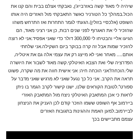
שיהיה לי מאוד קשה באזרבייג’ן, נאבקתי אצלם בבית והם קנו את
הכול.במהלך כל הטורניר כאשר התאבקתי מול האזרים היה אותו
השופט (אלכסיי בזולין).הגעתי לגמר התחרות ואז התרחש משהו
שהזכיר לי את האגרוף לפני שנים רבות, כן אני רציני מאוד, הם
הגיעו אליי והבטיחו לי 300,000 דולר כדי שאני אפסיד.אני לא רוצה
להזכיר שמות אבל זה קרה בבוקר ביום השקילה.אני שלחתי
אותם…. מאחר ואני לא מייצג רק את עצמי אלה גם את איטליה,
הפדרציה שלי ואת הצבא האיטלקי.קשה מאוד לשבור את היושרה
שלי.הוכחה?אני הוכחה חיה: אני אישית חווה את מה שקרה, פשוט
תראה את הקרב. אני כל כך נגעל שאני לא מרגיש שאני מדבר על
ספורט”.לטובת הקוראים שלנו, ישנו קישור לקרב הגמר בו ניתן
לראות כי אכן המתאבק האיטלקי ניצח מול המתאבק האזרי
ביירמוב אף השופט ששמו הוזכר קודם לכן העניק את הניצחון
לביירמוב.למען האמת וההגינות בתגובות האזרים
עצמם מתביישים בכך