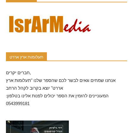
תעלומות ארץ אררט
חברים יקרים,
אנחנו שמחים וגאים לבשר לכם שהספר שלנו "תעלומות ארץ
אררט" יוצא בקרוב לקהל הרחב
המעוניינים להזמין את הספר יכולים לפנות אלינו בטלפון:
0543999181