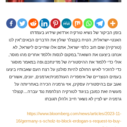
בזמן הביקור של נשיא טורקיה ארדואן שידוע בעמדתו
האנטי-ישראלית, הטיח בקנצלר שולץ את הדברים הבאים:”אין לנו
(טורקיה) שום חוב כלפי ישראל, אתם אלו שחייבים לישראל, לא
אנחנו ביצענו את השואה”.במקום לנסות וללמד אחרים מהו מוסר,
אולי כדי ללמוד את ההיסטוריה של מדינתכם.ופה במאמר מוסגר
כדי להזכיר לאיש החולם להיות סולטן על רצח העם שאבותיו ביצעו
בעמים הנוצריים של אימפריה העות’מנית:ארמנים, יוונים, אשורים
ואגב עם בהיסטוריה עסקינן, אזי גרמניה הכירה באחריותה על
מעשיה זאת כמובן בניגוד לטורקיה הנלחמת נגד עברה…קנצלר
גרמניה יש לציין לא נשאר חייב ולהלן תגובתו
https://www.bloomberg.com/news/articles/2023-11-
16/germany-s-scholz-to-block-erdogan-s-request-to-buy-