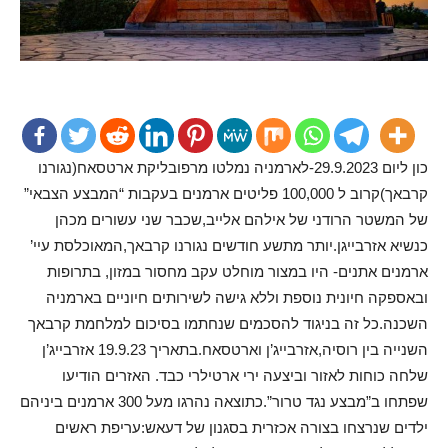
כון ליום 29.9.2023-לארמניה נמלטו מרפובליקת ארטסאח(נגורנו
קרבאך)קרוב ל 100,000 פליטים ארמנים בעקבות “המבצע הצבאי”
של המשטר הרודני של אילהם אלייב,שכבר שני עשורים מכהן
כנשיא אזרבייגן.יותר מתשע חודשים נגורנו קרבאך,המאוכלסת עיי’
ארמנים אתנים- היו במצור מוחלט עקב מחסור במזון, בתרופות
ובאספקה חיונית נוספת וללא גישה לשירותים חיוניים בארמניה
השכנה.כל זה בניגוד להסכמים שנחתמו בסיכום למלחמת קרבאך
השנייה בין רוסיה,אזרבייג’ן וארטסאח.בתאריך 19.9.23 אזרבייג’ן
שלחה כוחות לאזור וביצעה ירי ארטילרי כבד. האזרים הודיעו
שפתחו ב”מבצע נגד טרור”.כתוצאה נהרגו מעל 300 ארמנים ביניהם
ילדים שנרצחו בצורה אכזרית בסגנון של דעאש:עריפת ראשים