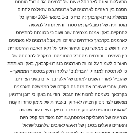
התעללות ואונס.לאחר 24 שעות של “לחימה נגד טרור” הוחתם
הסכם בין האזרים לארמנים של ארטסח.בצו שנאלצה לחתום
ממשלת נגורנו-קרבאך :הוכרז כי ב-1 בינואר 2024 יפורקו כל
מוסדותיה של רפובליקת ארטסח –והיא תחדל למעשה
להתקיים.באקו אמנם מצהירה שוב ושוב כי בכוונתה להתייחס
לארמנים בקרבאך כאזרחים שווי זכויות, אבל ארמנים לא מאמינים
לה וחוששים ממעשי נקם וטיהור אתני על רקע האיבה ההיסטורית
בין העמים – ובורחים מהחבל בהמוניהם. במקביל להבטחה של
האזרים לשמור על זכויות הארמנים בנגורנו-קרבאך, באקו מאותתת
כי לא תסלח למנהיגי “הבדלנים” שלקחו חלק בסכסוך הממושך –
שהוביל לאורך השנים למותם של אלפי בני אדם בשני הצדדים.
היום, אחרי שעצרה את מנהיגה הקודם של הממשלה הארמנית
בקרבאך, כשניסה לחצות את הגבול, הודיעה באקו כי רובן ורדניאן
מואשם לצד ניסיון חצייה לא-חוקי בעבירות של מימון טרור והקמת
“ארגונים חמושים לא-חוקיים לצד ורדניאן -נעצרו עוד שלושה
מנהיגים של רפובליקת ארטסח,שגורלם מאוד מפוקפק היות
והאזרים פועלים בסגנון של דאעש לאויבים שלהם.לישראל,
שסיפקה ומספקת נשק רב לאזרבייג’ן,(אזרבייג’ן מדורגת במקום