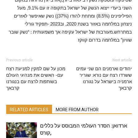
השני ביעדי ייצוא הנשק של ישראל בתקופה זו עם 9.1%, מעל
הפיליפינים (8.5%) ומתחת להודו (37%)) נשק שאיפשר לאזרים
ניצחון במלחמה באזור בשנת 2020, וב2023 -תפקיד גורלי
במתרחש.מעורבות של ישראל עקיפה אך משמעותית : “נשק שובר
שוויון” במלחמה בדרום קווקז
Previous article
Next article
יהודים וארמנים הם שני עמים
מכון על שם למקין למניעת רצח
ששרדו רצח עם נורא: שגריר
עם- האשים את מנהיגי העולם
ארמניה בישראל על נגורנו
בשותפות לרצח עם בנגורנו
קרבאך
קרבאך
RELATED ARTICLES
MORE FROM AUTHOR
ארדואן: הסדר העולמי המבוסס על כללים
,קורס