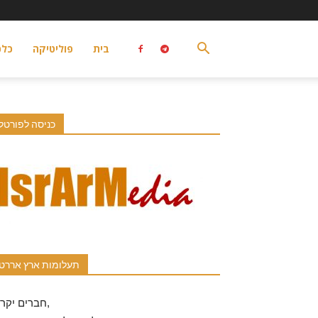
בית
פוליטיקה
כלכ
כניסה לפורטל
תעלומות ארץ אררט
חברים יקרים,