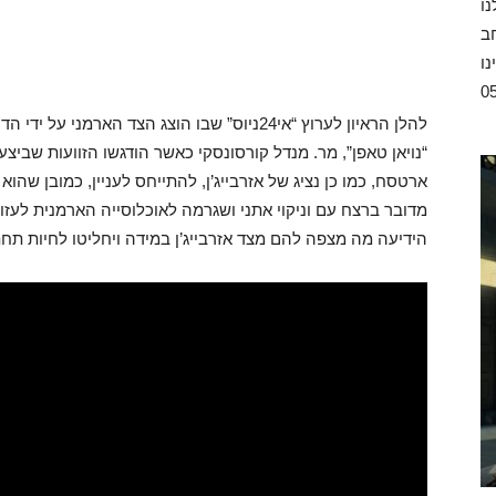
ו
ב
נו
להלן הראיון לערוץ “אי24ניוס” שבו הוצג הצד האר
“נויאן טאפן”, מר. מנדל קורסונסקי כאשר הודגשו הזוועות שביצ
ארטסח, כמו כן נציג של אזרבייג’ן, להתייחס לעניין, כמובן ש
מדובר ברצח עם וניקוי אתני ושגרמה לאוכלוסייה הארמנית לעז
הידיעה מה מצפה להם מצד אזרבייג’ן במידה ויחליטו לחיות תחת