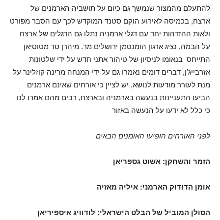
להתעלם מהמצור שנמשך גם כיום על תושביה הארמנים של
ארצח, בכמיסה לאירוע הוקם סטנד המוקדש לכך עם הסבר מפורט
ולאות ההזדהות יחד עם דגלי ארמניה נתלו גם הדגלים של ארצח
על הבמה, נציג ארגון הומנטמן ירושלים מר. מיהרן טר מטוסיאן
התייחס בנאומו לניסיון של טיהור אתני חדש על ידי שלטונות
אזרבייג’ן, דברים דומים נאמרו גם על ידי המנחה מרינה קוזלינר על
מנת לעורר מודעות לנושא, יש לציין כי אורחים שאינם ארמנים
הביעו התעניינות בנעשה בארמניה ובארצח, רבים מהם אמרו לנו
כי כלל לא ידעו על הנעשה באזור
לפני האורחים הופיעו האומנים הבאים
הזמר והשחקן: אשוט גספריאן
אומן הדודוק הארמני: איליה מאזיה
הסולן המוביל של הבלט הישראלי: לודוויג איספיריאן