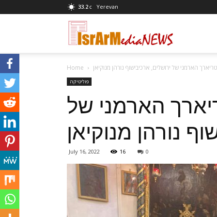
33.2
Yerevan
C
News
טריארך הארמני של ירושלים, ארכיבישוף נורהן מנוקיאן
Home
at
פוליטיקה
ריארך הארמני של
israrmedia.co.
וף נורהן מנוקיאן
July 16, 2022
16
0