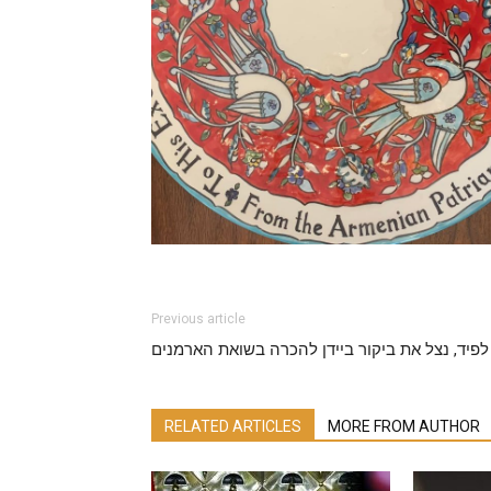
Previous article
לפיד, נצל את ביקור ביידן להכרה בשואת הארמנים
הספונסרים והשותפים שלנו
Sophie Group . GD 
RELATED ARTICLES
MORE FROM AUTHOR
December 1, 2020
0