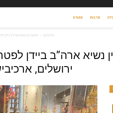
לה
תרבות
ספורט
פוליטיקה
פגישה בין נשיא ארה”ב ביידן לפ
ן נשיא ארה”ב ביידן לפט
il
ירושלים, ארכיביש