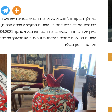
במהלך הביקור של הנשיא של ארצות הברית במדינת ישראל, התק
בכנסיית המולד בבית לחם.בין השניים התקיימה שיחה פרטית, ה
השניים בנושאים אחרים.בהזדמנות זו העניק הפטריארך שי ייחו
הקדשה ורימון מעליה
.פרויקט זה מיושם על ידי תרומות והתנדבות, אם אהבתם את