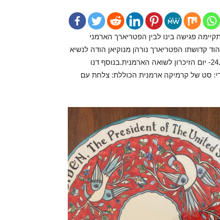
יימה פגישה בינו לבין הפטריארך הארמני
וד קדושתו הפטריארך נורהן מנוקיאן הודה לנשיא
ביידן על הכרתו הרשמית ברצח העם הארמני, אשתקד 24.04.2021- יום הזיכרון לשואה הארמנית.בנוסף דנו
די: סט של קרמיקה ארמנית הכוללת: צלחת עם