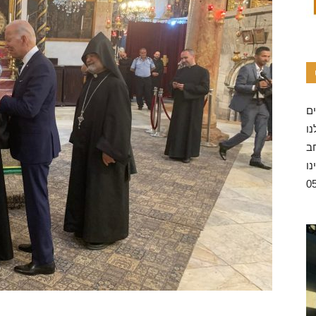
ו
ב
נו