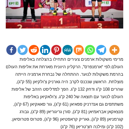
מרימי משקולות ארמנים צעירים התחילו בהצלחה באליפות
העולם.לפי “ארמנפרס”, הרקליון היוונית מארחת את אליפות העולם
בהרמת משקולות לנוער. ההתחלה של נבחרת ארמניה הייתה
מוצלחת. הראשון שנכנס לקרב היה גארניק צ’ולקיאן (55 ק”ג),
שהרים 108 ק”ג ודחק 132 ק”ג. הפך למדליסט הזהב של אליפות
העולם לנוער עם תוצאה של 240 ק”ג. צ’ולאקיאן באליפות
משתתפים גם אנדרניק פפאיאן (61 ק”ג), גור סאאקיאן (67 ק”ג),
מנצאקאן אבראמיאן (81 ק”ג), סורן גריגוריאן (89 ק”ג), גבורג
קגרמניאן (89 ק”ג), גאריק קראפטיאן (96 ק”ג), פטרוס פטרוסיאן.
(102 ק”ג) ומילנה חצ’טריאן (76 ק”ג)