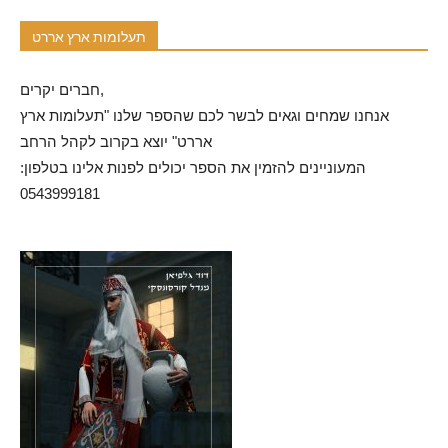
תעלומות ארץ אררט
חברים יקרים,
אנחנו שמחים וגאים לבשר לכם שהספר שלנו "תעלומות ארץ
אררט" יוצא בקרוב לקהל הרחב
המעוניינים להזמין את הספר יכולים לפנות אלינו בטלפון:
0543999181