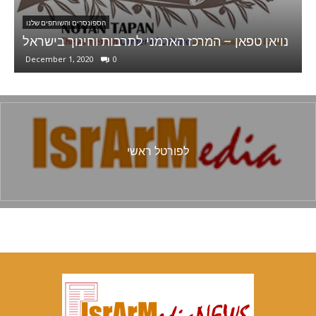
הספונסרים והשותפים שלנו
הספ
Ani Sweets
נויאן טפאן – המרכז הארמני לתרבות ו
0
January 30, 2022
0
לפורטל ראשי