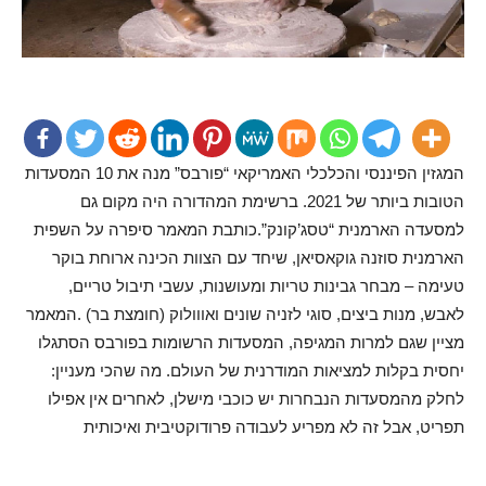
המגזין הפיננסי והכלכלי האמריקאי “פורבס” מנה את 10 המסעדות
הטובות ביותר של 2021. ברשימת המהדורה היה מקום גם
למסעדה הארמנית “טסג’קונק”.כותבת המאמר סיפרה על השפית
הארמנית סוזנה גוקאסיאן, שיחד עם הצוות הכינה ארוחת בוקר
טעימה – מבחר גבינות טריות ומעושנות, עשבי תיבול טריים,
לאבש, מנות ביצים, סוגי לזניה שונים ואווולוק (חומצת בר) .המאמר
מציין שגם למרות המגיפה, המסעדות הרשומות בפורבס הסתגלו
יחסית בקלות למציאות המודרנית של העולם. מה שהכי מעניין:
לחלק מהמסעדות הנבחרות יש כוכבי מישלן, לאחרים אין אפילו
תפריט, אבל זה לא מפריע לעבודה פרודוקטיבית ואיכותית