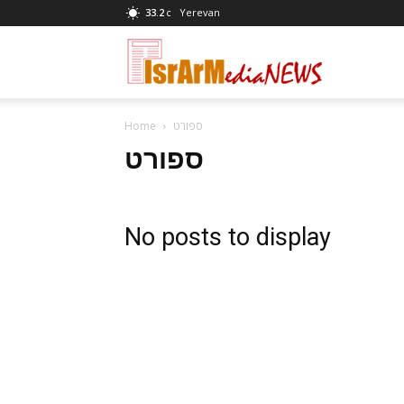
33.2
Yerevan
C
News
ספורט
Home
at
ספורט
israrmedia.co.
No posts to display