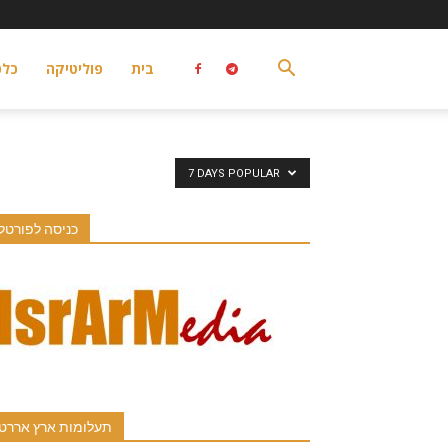
בית
פוליטיקה
כלכ
7 DAYS POPULAR
כניסה לפורטל
תעלומות ארץ אררט