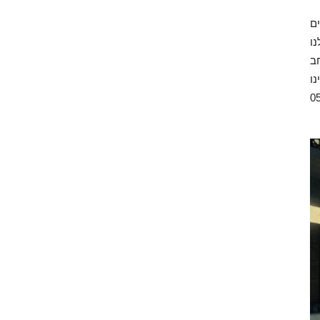
ו
ב
נו