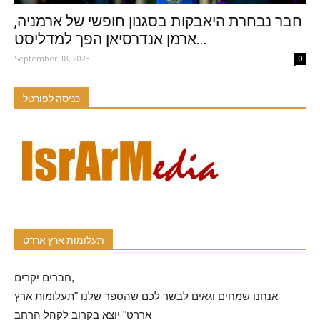
חבר נבחרת היאבקות בסגנון חופשי של ארמניה,
ארמן אנדרסיאן הפך למדליסט...
September 18, 2023
0
כניסה לפורטל
תעלומות ארץ אררט
חברים יקרים,
אנחנו שמחים וגאים לבשר לכם שהספר שלנו "תעלומות ארץ
אררט" יוצא בקרוב לקהל הרחב