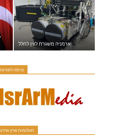
י
ארמניה משגרת לווין לחלל
כניסה לפורטל
תעלומות ארץ אררט