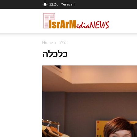
32.2
Yerevan
C
News
כלכלה
Home
at
כלכלה
israrmedia.co.